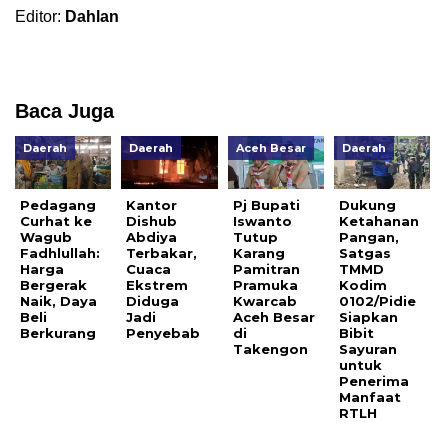
Editor:
Dahlan
Baca Juga
Daerah
Daerah
Aceh Besar
Daerah
Pedagang
Kantor
Pj Bupati
Dukung
Curhat ke
Dishub
Iswanto
Ketahanan
Wagub
Abdiya
Tutup
Pangan,
Fadhlullah:
Terbakar,
Karang
Satgas
Harga
Cuaca
Pamitran
TMMD
Bergerak
Ekstrem
Pramuka
Kodim
Naik, Daya
Diduga
Kwarcab
0102/Pidie
Beli
Jadi
Aceh Besar
Siapkan
Berkurang
Penyebab
di
Bibit
Takengon
Sayuran
untuk
Penerima
Manfaat
RTLH