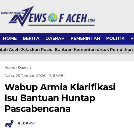
HOME
BERITA
DAERAH
PEMERINTAH
POLITIK
H
ah Aceh Jelaskan Posisi Bantuan Kementan untuk Pemulihan
Home /
Daerah
Rabu, 25 Februari 2026 - 13:11 WIB
Wabup Armia Klarifikasi
Isu Bantuan Huntap
Pascabencana
REDAKSI