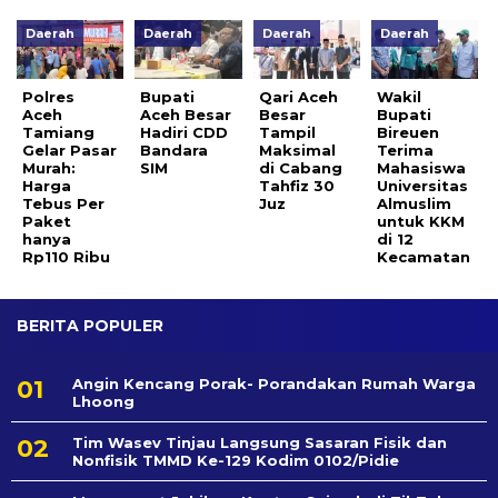
Daerah
Daerah
Daerah
Daerah
Polres
Bupati
Qari Aceh
Wakil
Aceh
Aceh Besar
Besar
Bupati
Tamiang
Hadiri CDD
Tampil
Bireuen
Gelar Pasar
Bandara
Maksimal
Terima
Murah:
SIM
di Cabang
Mahasiswa
Harga
Tahfiz 30
Universitas
Tebus Per
Juz
Almuslim
Paket
untuk KKM
hanya
di 12
Rp110 Ribu
Kecamatan
BERITA POPULER
Angin Kencang Porak- Porandakan Rumah Warga
Lhoong
Tim Wasev Tinjau Langsung Sasaran Fisik dan
Nonfisik TMMD Ke-129 Kodim 0102/Pidie