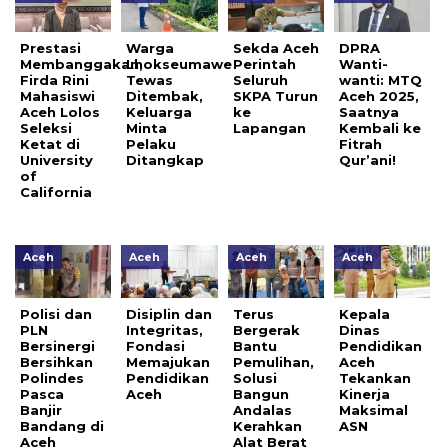
Prestasi
Warga
Sekda Aceh
DPRA
Membanggakan,
Lhokseumawe
Perintah
Wanti-
Firda Rini
Tewas
Seluruh
wanti: MTQ
Mahasiswi
Ditembak,
SKPA Turun
Aceh 2025,
Aceh Lolos
Keluarga
ke
Saatnya
Seleksi
Minta
Lapangan
Kembali ke
Ketat di
Pelaku
Fitrah
University
Ditangkap
Qur’ani!
of
California
Aceh
Aceh
Aceh
Aceh
Polisi dan
Disiplin dan
Terus
Kepala
PLN
Integritas,
Bergerak
Dinas
Bersinergi
Fondasi
Bantu
Pendidikan
Bersihkan
Memajukan
Pemulihan,
Aceh
Polindes
Pendidikan
Solusi
Tekankan
Pasca
Aceh
Bangun
Kinerja
Banjir
Andalas
Maksimal
Bandang di
Kerahkan
ASN
Aceh
Alat Berat