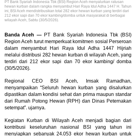
PT Bank Syariah Indonesia Tbk (BSI) Region Aceh menyalurkan ratusan
hewan kurban dalam rangka menyambut Hari Raya Idul Adha 1447 H. Tahun
ini, BSI Aceh mendistribusikan total 282 ekor hewan kurban yang terdiri dari
212 ekor sapi dan 70 ekor kambing/domba untuk masyarakat di berbagai
wilayah Aceh, Sabtu (30/5/2026).
Banda Aceh —
PT Bank Syariah Indonesia Tbk (BSI)
Region Aceh turut memperkuat komitmen sosial Perseroan
dalam menyambut Hari Raya Idul Adha 1447 Hijriah
melalui distribusi 282 hewan kurban di wilayah Aceh, yang
terdiri dari 212 ekor sapi dan 70 ekor kambing/ domba
(30/5/2026).
Regional CEO BSI Aceh, Imsak Ramadhan,
menyampaikan “Seluruh hewan kurban yang disalurkan
dipastikan dalam kondisi sehat dan prima maupun standar
dari Rumah Potong Hewan (RPH) dan Dinas Peternakan
setempat”. ujarnya.
Kegiatan Kurban di Wilayah Aceh menjadi bagian dari
kontribusi keseluruhan nasional BSI yang tahun ini
menyiapkan sebanyak 24.053 ekor hewan kurban untuk