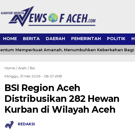
HOME
BERITA
DAERAH
PEMERINTAH
POLITIK
H
mentum Memperkuat Amanah, Menumbuhkan Keberkahan Bagi 
Home /
Aceh
/
Bsi
Minggu, 31 Mei 2026 - 08:01 WIB
BSI Region Aceh
Distribusikan 282 Hewan
Kurban di Wilayah Aceh
REDAKSI