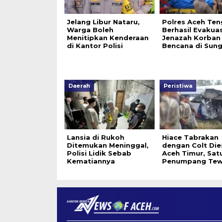
Jelang Libur Nataru,
Polres Aceh Ten
Warga Boleh
Berhasil Evakuas
Menitipkan Kenderaan
Jenazah Korban
di Kantor Polisi
Bencana di Sung
Daerah
Peristiwa
Lansia di Rukoh
Hiace Tabrakan
Ditemukan Meninggal,
dengan Colt Dies
Polisi Lidik Sebab
Aceh Timur, Sat
Kematiannya
Penumpang Tew