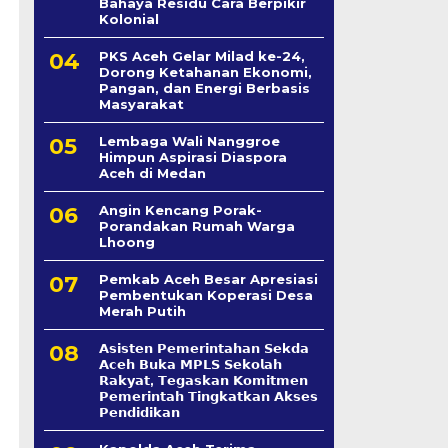
Bahaya Residu Cara Berpikir
Kolonial
PKS Aceh Gelar Milad ke-24,
Dorong Ketahanan Ekonomi,
Pangan, dan Energi Berbasis
Masyarakat
Lembaga Wali Nanggroe
Himpun Aspirasi Diaspora
Aceh di Medan
Angin Kencang Porak-
Porandakan Rumah Warga
Lhoong
Pemkab Aceh Besar Apresiasi
Pembentukan Koperasi Desa
Merah Putih
𝗔𝘀𝗶𝘀𝘁𝗲𝗻 𝗣𝗲𝗺𝗲𝗿𝗶𝗻𝘁𝗮𝗵𝗮𝗻 𝗦𝗲k𝗱𝗮
𝗔𝗰𝗲𝗵 𝗕𝘂𝗸𝗮 𝗠𝗣𝗟𝗦 𝗦𝗲𝗸𝗼𝗹𝗮𝗵
𝗥𝗮𝗸𝘆𝗮𝘁, 𝗧𝗲𝗴𝗮𝘀𝗸𝗮𝗻 𝗞𝗼𝗺𝗶𝘁𝗺𝗲𝗻
𝗣𝗲𝗺𝗲𝗿𝗶𝗻𝘁𝗮𝗵 𝗧𝗶𝗻𝗴𝗸𝗮𝘁𝗸𝗮𝗻 𝗔𝗸𝘀𝗲𝘀
𝗣𝗲𝗻𝗱𝗶𝗱𝗶𝗸𝗮𝗻