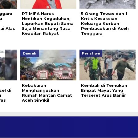
ggara
PT MIFA Harus
5 Orang Tewas dan 1
i
Hentikan Kegaduhan,
Kritis Kesaksian
Laporkan Bupati Sama
Keluarga Korban
ai Alas
Saja Menantang Rasa
Pembacokan di Aceh
Keadilan Rakyat
Tenggara
Daerah
Peristiwa
Kebakaran
Kembali di Temukan
el di
Menghanguskan
Empat Mayat Yang
u
Rumah Mantan Camat
Terseret Arus Banjir
as
Aceh Singkil