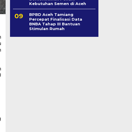
Kebutuhan Semen di Aceh
BPBD Aceh Tamiang
Percepat Finalisasi Data
BNBA Tahap III Bantuan
Stimulan Rumah
h
u
n
n
U
g