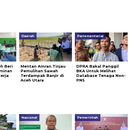
Daerah
Parlementarial
h Beri
Mentan Amran Tinjau
DPRA Bakal Panggil
aminan
Pemulihan Sawah
BKA Untuk Melihat
erja
Terdampak Banjir di
Database Tenaga Non-
Aceh Utara
PNS
Nasional
Pemerintah