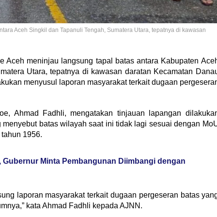
tara Aceh Singkil dan Tapanuli Tengah, Sumatera Utara, tepatnya di kawasan
 Aceh meninjau langsung tapal batas antara Kabupaten Ace
umatera Utara, tepatnya di kawasan daratan Kecamatan Dana
ilakukan menyusul laporan masyarakat terkait dugaan pergesera
oe, Ahmad Fadhli, mengatakan tinjauan lapangan dilakuka
g menyebut batas wilayah saat ini tidak lagi sesuai dengan Mo
 tahun 1956.
, Gubernur Minta Pembangunan Diimbangi dengan
sung laporan masyarakat terkait dugaan pergeseran batas yan
umnya,” kata Ahmad Fadhli kepada AJNN.