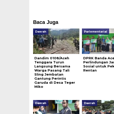
Baca Juga
Daerah
Parlementarial
Dandim 0108/Aceh
DPRK Banda Ace
Tenggara Turun
Perlindungan J
Langsung Bersama
Sosial untuk Pek
Warga Pasang Tali
Rentan
Sling Jembatan
Gantung Perintis
Garuda di Desa Teger
Miko
Daerah
Daerah