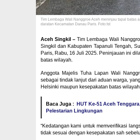
Tim Lembaga Wali Nanggroe Aceh meninjau tapal batas an
daratan Kecamatan Danau Paris. Foto:Ist
Aceh Singkil –
Tim Lembaga Wali Nanggroe
Singkil dan Kabupaten Tapanuli Tengah, S
Paris, Rabu, 16 Juli 2025. Peninjauan ini d
batas wilayah.
Anggota Majelis Tuha Lapan Wali Nanggr
sebagai tindak lanjut dari aduan warga, yan
Helsinki maupun kesepakatan batas wilayah
Baca Juga :
HUT Ke-51 Aceh Tenggara
Pelestarian Lingkungan
“Kedatangan kami untuk memverifikasi lang
tidak sesuai dengan kesepakatan sah sebel