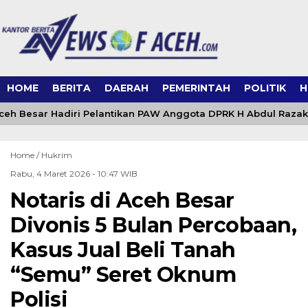
HOME
BERITA
DAERAH
PEMERINTAH
POLITIK
H
eh Besar Hadiri Pelantikan PAW Anggota DPRK H Abdul Razak
Home /
Hukrim
Rabu, 4 Maret 2026 - 10:47 WIB
Notaris di Aceh Besar
Divonis 5 Bulan Percobaan,
Kasus Jual Beli Tanah
“Semu” Seret Oknum
Polisi