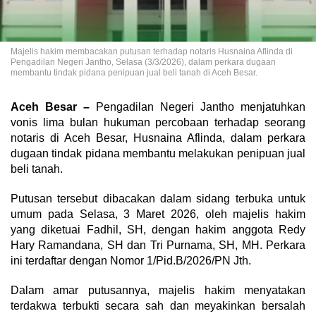
Majelis hakim membacakan putusan terhadap notaris Husnaina Aflinda di
Pengadilan Negeri Jantho, Selasa (3/3/2026), dalam perkara dugaan
membantu tindak pidana penipuan jual beli tanah di Aceh Besar.
Aceh Besar –
Pengadilan Negeri Jantho menjatuhkan
vonis lima bulan hukuman percobaan terhadap seorang
notaris di Aceh Besar, Husnaina Aflinda, dalam perkara
dugaan tindak pidana membantu melakukan penipuan jual
beli tanah.
Putusan tersebut dibacakan dalam sidang terbuka untuk
umum pada Selasa, 3 Maret 2026, oleh majelis hakim
yang diketuai Fadhil, SH, dengan hakim anggota Redy
Hary Ramandana, SH dan Tri Purnama, SH, MH. Perkara
ini terdaftar dengan Nomor 1/Pid.B/2026/PN Jth.
Dalam amar putusannya, majelis hakim menyatakan
terdakwa terbukti secara sah dan meyakinkan bersalah