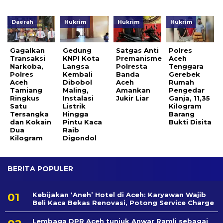
Daerah
Hukrim
Hukrim
Hukrim
Gagalkan
Gedung
Satgas Anti
Polres
Transaksi
KNPI Kota
Premanisme
Aceh
Narkoba,
Langsa
Polresta
Tenggara
Polres
Kembali
Banda
Gerebek
Aceh
Dibobol
Aceh
Rumah
Tamiang
Maling,
Amankan
Pengedar
Ringkus
Instalasi
Jukir Liar
Ganja, 11,35
Satu
Listrik
Kilogram
Tersangka
Hingga
Barang
dan Kokain
Pintu Kaca
Bukti Disita
Dua
Raib
Kilogram
Digondol
BERITA POPULER
Kebijakan ‘Aneh’ Hotel di Aceh: Karyawan Wajib
Beli Kaca Bekas Renovasi, Potong Service Charge
Lembaga DPR Aceh tunjuk Anwar Ramli sebagai