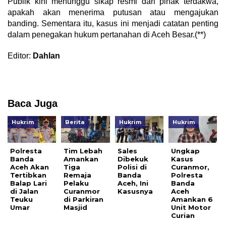
Publik kini menunggu sikap resmi dari pihak terdakwa,
apakah akan menerima putusan atau mengajukan
banding. Sementara itu, kasus ini menjadi catatan penting
dalam penegakan hukum pertanahan di Aceh Besar.(**)
Editor:
Dahlan
Baca Juga
Hukrim
Berita
Hukrim
Hukrim
Polresta
Tim Lebah
Sales
Ungkap
Banda
Amankan
Dibekuk
Kasus
Aceh Akan
Tiga
Polisi di
Curanmor,
Tertibkan
Remaja
Banda
Polresta
Balap Lari
Pelaku
Aceh, Ini
Banda
di Jalan
Curanmor
Kasusnya
Aceh
Teuku
di Parkiran
Amankan 6
Umar
Masjid
Unit Motor
Curian