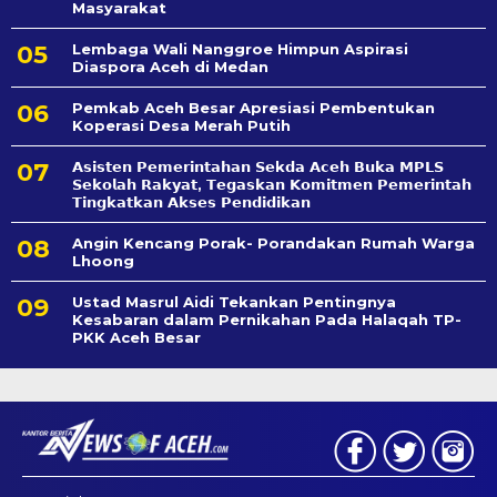
Masyarakat
Lembaga Wali Nanggroe Himpun Aspirasi
Diaspora Aceh di Medan
Pemkab Aceh Besar Apresiasi Pembentukan
Koperasi Desa Merah Putih
𝗔𝘀𝗶𝘀𝘁𝗲𝗻 𝗣𝗲𝗺𝗲𝗿𝗶𝗻𝘁𝗮𝗵𝗮𝗻 𝗦𝗲k𝗱𝗮 𝗔𝗰𝗲𝗵 𝗕𝘂𝗸𝗮 𝗠𝗣𝗟𝗦
𝗦𝗲𝗸𝗼𝗹𝗮𝗵 𝗥𝗮𝗸𝘆𝗮𝘁, 𝗧𝗲𝗴𝗮𝘀𝗸𝗮𝗻 𝗞𝗼𝗺𝗶𝘁𝗺𝗲𝗻 𝗣𝗲𝗺𝗲𝗿𝗶𝗻𝘁𝗮𝗵
𝗧𝗶𝗻𝗴𝗸𝗮𝘁𝗸𝗮𝗻 𝗔𝗸𝘀𝗲𝘀 𝗣𝗲𝗻𝗱𝗶𝗱𝗶𝗸𝗮𝗻
Angin Kencang Porak- Porandakan Rumah Warga
Lhoong
Ustad Masrul Aidi Tekankan Pentingnya
Kesabaran dalam Pernikahan Pada Halaqah TP-
PKK Aceh Besar