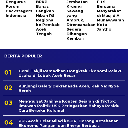
Pengurus
BPKP
Jembatan
Fitri
Forum
Bahas
Krueng
Bersama
Backstagers
Langkah
Sawang
Masyarakat
Indonesia
Hibah RS
yang
di Masjid Al
Regional
Ambruk,
Munawwarah
ke Pemkab
Direncanakan
Kota
Aceh
Segera
Jantho
Tengah
Dibangun
Kembali
BERITA POPULER
Gerai Takjil Ramadhan Dongkrak Ekonomi Pelaku
Usaha di Lubok Aceh Besar
Kunjungi Galery Dekranasda Aceh, Kak Na: Nyoe
Bereh
Menggugat Jahilnya Konten Sejarah di TikTok:
Ilmuwan Politik USK Peringatkan Bahaya Residu
Cara Berpikir Kolonial
PKS Aceh Gelar Milad ke-24, Dorong Ketahanan
Ekonomi, Pangan, dan Energi Berbasis