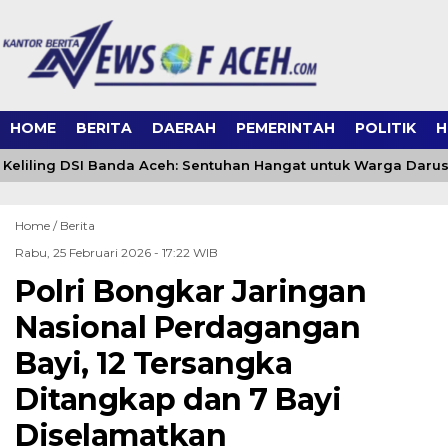
HOME
BERITA
DAERAH
PEMERINTAH
POLITIK
H
eliling DSI Banda Aceh: Sentuhan Hangat untuk Warga Daru
Home /
Berita
Rabu, 25 Februari 2026 - 17:22 WIB
Polri Bongkar Jaringan
Nasional Perdagangan
Bayi, 12 Tersangka
Ditangkap dan 7 Bayi
Diselamatkan