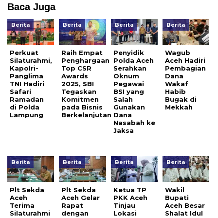
Baca Juga
Berita
Berita
Berita
Berita
Perkuat
Raih Empat
Penyidik
Wagub
Silaturahmi,
Penghargaan
Polda Aceh
Aceh Hadiri
Kapolri-
Top CSR
Serahkan
Pembagian
Panglima
Awards
Oknum
Dana
TNI Hadiri
2025, SBI
Pegawai
Wakaf
Safari
Tegaskan
BSI yang
Habib
Ramadan
Komitmen
Salah
Bugak di
di Polda
pada Bisnis
Gunakan
Mekkah
Lampung
Berkelanjutan
Dana
Nasabah ke
Jaksa
Berita
Berita
Berita
Berita
Plt Sekda
Plt Sekda
Ketua TP
Wakil
Aceh
Aceh Gelar
PKK Aceh
Bupati
Terima
Rapat
Tinjau
Aceh Besar
Silaturahmi
dengan
Lokasi
Shalat Idul