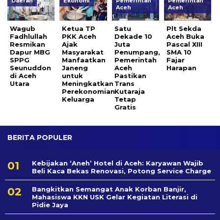
Daerah
Ekonomi
Pemerintah
Pemerintah
Aceh
Aceh
Wagub
Ketua TP
Satu
Plt Sekda
Fadhlullah
PKK Aceh
Dekade 10
Aceh Buka
Resmikan
Ajak
Juta
Pascal XIII
Dapur MBG
Masyarakat
Penumpang,
SMA 10
SPPG
Manfaatkan
Pemerintah
Fajar
Seunuddon
Janeng
Aceh
Harapan
di Aceh
untuk
Pastikan
Utara
Meningkatkan
Trans
Perekonomian
Kutaraja
Keluarga
Tetap
Gratis
BERITA POPULER
Kebijakan ‘Aneh’ Hotel di Aceh: Karyawan Wajib
Beli Kaca Bekas Renovasi, Potong Service Charge
Bangkitkan Semangat Anak Korban Banjir,
Mahasiswa KKN USK Gelar Kegiatan Literasi di
Pidie Jaya