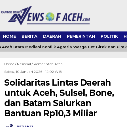
HOME
BERITA
DAERAH
PEMERINTAH
POLITIK
H
ceh Utara Mediasi Konflik Agraria Warga Cot Girek dan Pirak
Home /
Nasional
/
Pemerintah Aceh
Sabtu, 10 Januari 2026 - 12:02 WIB
Solidaritas Lintas Daerah
untuk Aceh, Sulsel, Bone,
dan Batam Salurkan
Bantuan Rp10,3 Miliar
REDAKSI