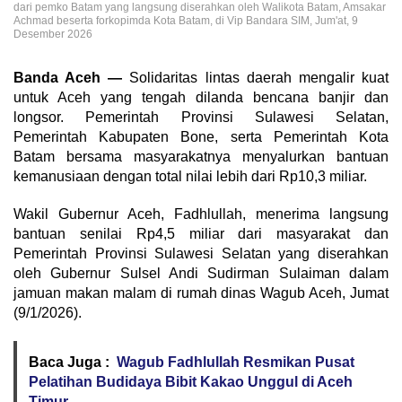
dari pemko Batam yang langsung diserahkan oleh Walikota Batam, Amsakar
Achmad beserta forkopimda Kota Batam, di Vip Bandara SIM, Jum'at, 9
Desember 2026
Banda Aceh —
Solidaritas lintas daerah mengalir kuat
untuk Aceh yang tengah dilanda bencana banjir dan
longsor. Pemerintah Provinsi Sulawesi Selatan,
Pemerintah Kabupaten Bone, serta Pemerintah Kota
Batam bersama masyarakatnya menyalurkan bantuan
kemanusiaan dengan total nilai lebih dari Rp10,3 miliar.
Wakil Gubernur Aceh, Fadhlullah, menerima langsung
bantuan senilai Rp4,5 miliar dari masyarakat dan
Pemerintah Provinsi Sulawesi Selatan yang diserahkan
oleh Gubernur Sulsel Andi Sudirman Sulaiman dalam
jamuan makan malam di rumah dinas Wagub Aceh, Jumat
(9/1/2026).
Baca Juga :
Wagub Fadhlullah Resmikan Pusat
Pelatihan Budidaya Bibit Kakao Unggul di Aceh
Timur