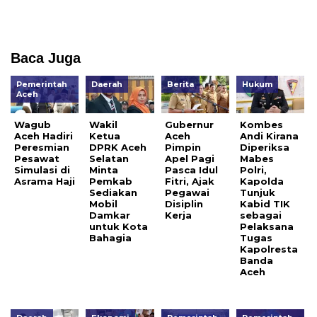
Baca Juga
Pemerintah
Daerah
Berita
Hukum
Aceh
Wagub
Wakil
Gubernur
Kombes
Aceh Hadiri
Ketua
Aceh
Andi Kirana
Peresmian
DPRK Aceh
Pimpin
Diperiksa
Pesawat
Selatan
Apel Pagi
Mabes
Simulasi di
Minta
Pasca Idul
Polri,
Asrama Haji
Pemkab
Fitri, Ajak
Kapolda
Sediakan
Pegawai
Tunjuk
Mobil
Disiplin
Kabid TIK
Damkar
Kerja
sebagai
untuk Kota
Pelaksana
Bahagia
Tugas
Kapolresta
Banda
Aceh