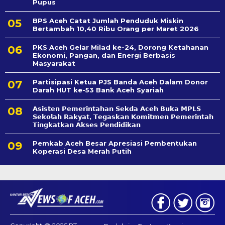
Pupus
BPS Aceh Catat Jumlah Penduduk Miskin
Bertambah 10,40 Ribu Orang per Maret 2026
PKS Aceh Gelar Milad ke-24, Dorong Ketahanan
Ekonomi, Pangan, dan Energi Berbasis
Masyarakat
Partisipasi Ketua PJS Banda Aceh Dalam Donor
Darah HUT ke-53 Bank Aceh Syariah
𝗔𝘀𝗶𝘀𝘁𝗲𝗻 𝗣𝗲𝗺𝗲𝗿𝗶𝗻𝘁𝗮𝗵𝗮𝗻 𝗦𝗲k𝗱𝗮 𝗔𝗰𝗲𝗵 𝗕𝘂𝗸𝗮 𝗠𝗣𝗟𝗦
𝗦𝗲𝗸𝗼𝗹𝗮𝗵 𝗥𝗮𝗸𝘆𝗮𝘁, 𝗧𝗲𝗴𝗮𝘀𝗸𝗮𝗻 𝗞𝗼𝗺𝗶𝘁𝗺𝗲𝗻 𝗣𝗲𝗺𝗲𝗿𝗶𝗻𝘁𝗮𝗵
𝗧𝗶𝗻𝗴𝗸𝗮𝘁𝗸𝗮𝗻 𝗔𝗸𝘀𝗲𝘀 𝗣𝗲𝗻𝗱𝗶𝗱𝗶𝗸𝗮𝗻
Pemkab Aceh Besar Apresiasi Pembentukan
Koperasi Desa Merah Putih