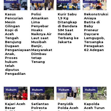
Hukum
Hukum
Hukum
Hukum
Kasus
Polisi
Kurir Sabu
Rekonstruksi
Pencurian
Amankan
1,9 Kg
Aniaya
Mesin
Lima
Ditangkap
Batita di
Gilingan
Penyebar
di Bandara
Baby
Kopi di
Hoaks
SIM Saat
Preneur
Aceh
Naiknya Air
Hendak
Daycare
Tengah
Laut saat
Terbang ke
Lamgugob,
Berujung
Musibah
Jakarta
Tersangka
Dugaan
Banjir,
Peragakan
Penganiayaan
Masyarakat
62 Adegan
Anak,
Diimbau
Proses
tetap
hukum
Tenang
telah
diputus
Pengadilan
Hukum
Hukum
Hukum
Hukum
Kajari Aceh
Satlantas
Penyidik
Kapolda
Besar
Polresta
Polda Aceh
Aceh Turun