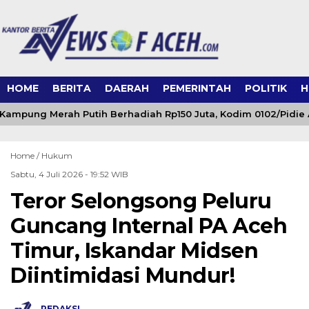
HOME
BERITA
DAERAH
PEMERINTAH
POLITIK
H
ampung Merah Putih Berhadiah Rp150 Juta, Kodim 0102/Pidie 
Home /
Hukum
Sabtu, 4 Juli 2026 - 19:52 WIB
Teror Selongsong Peluru
Guncang Internal PA Aceh
Timur, Iskandar Midsen
Diintimidasi Mundur!
REDAKSI