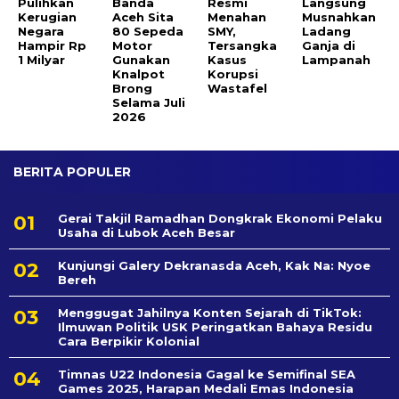
Pulihkan
Banda
Resmi
Langsung
Kerugian
Aceh Sita
Menahan
Musnahkan
Negara
80 Sepeda
SMY,
Ladang
Hampir Rp
Motor
Tersangka
Ganja di
1 Milyar
Gunakan
Kasus
Lampanah
Knalpot
Korupsi
Brong
Wastafel
Selama Juli
2026
BERITA POPULER
Gerai Takjil Ramadhan Dongkrak Ekonomi Pelaku
Usaha di Lubok Aceh Besar
Kunjungi Galery Dekranasda Aceh, Kak Na: Nyoe
Bereh
Menggugat Jahilnya Konten Sejarah di TikTok:
Ilmuwan Politik USK Peringatkan Bahaya Residu
Cara Berpikir Kolonial
Timnas U22 Indonesia Gagal ke Semifinal SEA
Games 2025, Harapan Medali Emas Indonesia