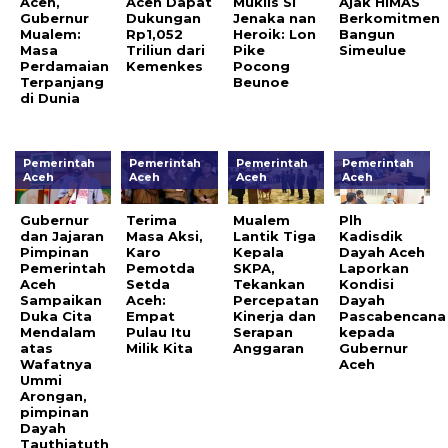
Aceh,
Aceh Dapat
Muklis Si
Ajak HIMAS
Gubernur
Dukungan
Jenaka nan
Berkomitmen
Mualem:
Rp1,052
Heroik: Lon
Bangun
Masa
Triliun dari
Pike
Simeulue
Perdamaian
Kemenkes
Pocong
Terpanjang
Beunoe
di Dunia
Pemerintah
Pemerintah
Pemerintah
Pemerintah
Aceh
Aceh
Aceh
Aceh
Gubernur
Terima
Mualem
Plh
dan Jajaran
Masa Aksi,
Lantik Tiga
Kadisdik
Pimpinan
Karo
Kepala
Dayah Aceh
Pemerintah
Pemotda
SKPA,
Laporkan
Aceh
Setda
Tekankan
Kondisi
Sampaikan
Aceh:
Percepatan
Dayah
Duka Cita
Empat
Kinerja dan
Pascabencana
Mendalam
Pulau Itu
Serapan
kepada
atas
Milik Kita
Anggaran
Gubernur
Wafatnya
Aceh
Ummi
Arongan,
pimpinan
Dayah
Tauthiatuth