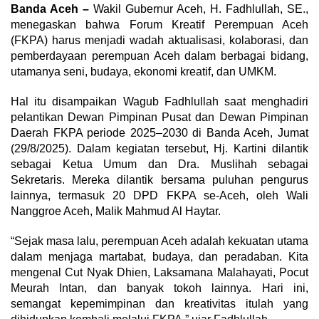
Banda Aceh –
Wakil Gubernur Aceh, H. Fadhlullah, SE.,
menegaskan bahwa Forum Kreatif Perempuan Aceh
(FKPA) harus menjadi wadah aktualisasi, kolaborasi, dan
pemberdayaan perempuan Aceh dalam berbagai bidang,
utamanya seni, budaya, ekonomi kreatif, dan UMKM.
Hal itu disampaikan Wagub Fadhlullah saat menghadiri
pelantikan Dewan Pimpinan Pusat dan Dewan Pimpinan
Daerah FKPA periode 2025–2030 di Banda Aceh, Jumat
(29/8/2025). Dalam kegiatan tersebut, Hj. Kartini dilantik
sebagai Ketua Umum dan Dra. Muslihah sebagai
Sekretaris. Mereka dilantik bersama puluhan pengurus
lainnya, termasuk 20 DPD FKPA se-Aceh, oleh Wali
Nanggroe Aceh, Malik Mahmud Al Haytar.
“Sejak masa lalu, perempuan Aceh adalah kekuatan utama
dalam menjaga martabat, budaya, dan peradaban. Kita
mengenal Cut Nyak Dhien, Laksamana Malahayati, Pocut
Meurah Intan, dan banyak tokoh lainnya. Hari ini,
semangat kepemimpinan dan kreativitas itulah yang