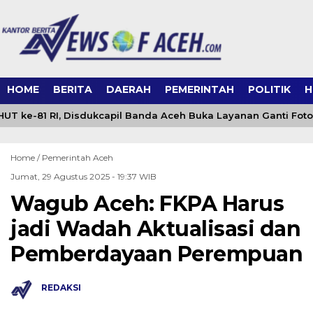
HOME
BERITA
DAERAH
PEMERINTAH
POLITIK
H
T ke-81 RI, Disdukcapil Banda Aceh Buka Layanan Ganti Foto 
Home /
Pemerintah Aceh
Jumat, 29 Agustus 2025 - 19:37 WIB
Wagub Aceh: FKPA Harus
jadi Wadah Aktualisasi dan
Pemberdayaan Perempuan
REDAKSI