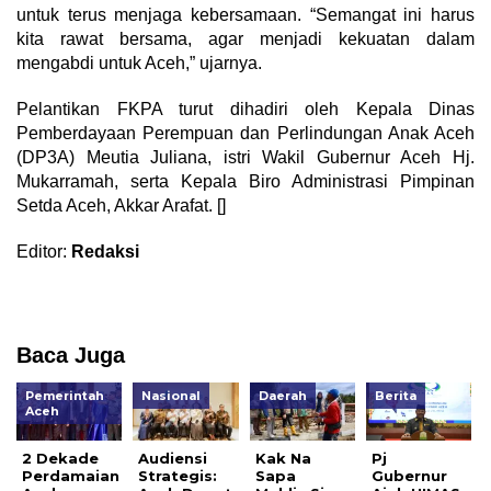
untuk terus menjaga kebersamaan. “Semangat ini harus
kita rawat bersama, agar menjadi kekuatan dalam
mengabdi untuk Aceh,” ujarnya.
Pelantikan FKPA turut dihadiri oleh Kepala Dinas
Pemberdayaan Perempuan dan Perlindungan Anak Aceh
(DP3A) Meutia Juliana, istri Wakil Gubernur Aceh Hj.
Mukarramah, serta Kepala Biro Administrasi Pimpinan
Setda Aceh, Akkar Arafat. []
Editor:
Redaksi
Baca Juga
Pemerintah
Nasional
Daerah
Berita
Aceh
2 Dekade
Audiensi
Kak Na
Pj
Perdamaian
Strategis:
Sapa
Gubernur