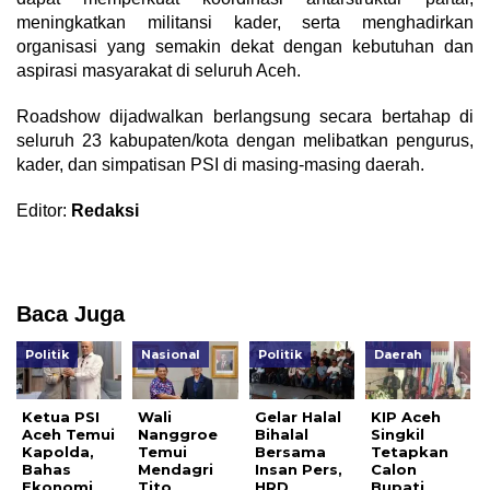
meningkatkan militansi kader, serta menghadirkan
organisasi yang semakin dekat dengan kebutuhan dan
aspirasi masyarakat di seluruh Aceh.
Roadshow dijadwalkan berlangsung secara bertahap di
seluruh 23 kabupaten/kota dengan melibatkan pengurus,
kader, dan simpatisan PSI di masing-masing daerah.
Editor:
Redaksi
Baca Juga
Politik
Nasional
Politik
Daerah
Ketua PSI
Wali
Gelar Halal
KIP Aceh
Aceh Temui
Nanggroe
Bihalal
Singkil
Kapolda,
Temui
Bersama
Tetapkan
Bahas
Mendagri
Insan Pers,
Calon
Ekonomi
Tito
HRD
Bupati