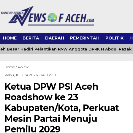
HOME
BERITA
DAERAH
PEMERINTAH
POLITIK
H
eh Besar Hadiri Pelantikan PAW Anggota DPRK H Abdul Razak
Home /
Politik
Rabu, 10 Juni 2026 - 14:11 WIB
Ketua DPW PSI Aceh
Roadshow ke 23
Kabupaten/Kota, Perkuat
Mesin Partai Menuju
Pemilu 2029