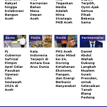
Rakyat
Karnavian
Tegaskan
Terpilih,
hingga
Bahas
Media
Oyon Ajak
Kolaborasi
Masa
Adalah
Semua
Bangun
Depan
Mitra
Pihak
Aceh
Aceh
Strategis
Bekerja
PKB Aceh
Sama
Berita
Politik
Politik
Parlementarial
Pj
Kala
PKS Aceh
Daniel
Gubernur
Indonesia
Gelar Milad
Abdul
Safrizal
Terjepit di
ke-24,
Wahab
Pimpin
Antara Dua
Dorong
Dukung
Apel Gelar
Arus Dunia
Ketahanan
Langkah
Pasukan
Ekonomi,
Mualem
Operasi
Pangan,
Surati
Lilin
dan Energi
Presiden,
Seulawah
Berbasis
untuk
2024 di
Masyarakat
Selesaikan
Aceh
Tanah
Blang
Padang