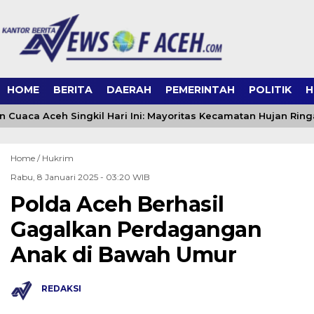
HOME
BERITA
DAERAH
PEMERINTAH
POLITIK
H
n Cuaca Aceh Singkil Hari Ini: Mayoritas Kecamatan Hujan Ring
Home /
Hukrim
Rabu, 8 Januari 2025 - 03:20 WIB
Polda Aceh Berhasil
Gagalkan Perdagangan
Anak di Bawah Umur
REDAKSI