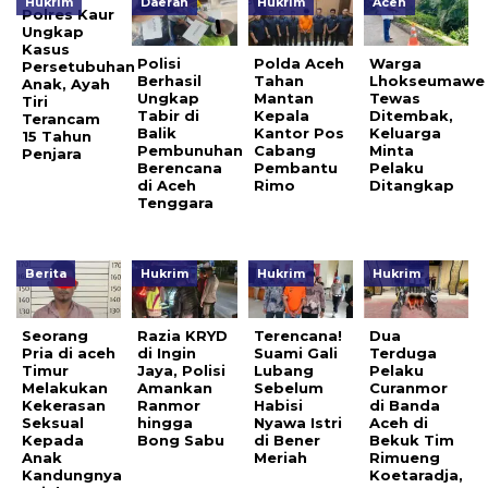
Hukrim
Daerah
Hukrim
Aceh
Polres Kaur
Ungkap
Kasus
Polisi
Polda Aceh
Warga
Persetubuhan
Berhasil
Tahan
Lhokseumawe
Anak, Ayah
Ungkap
Mantan
Tewas
Tiri
Tabir di
Kepala
Ditembak,
Terancam
Balik
Kantor Pos
Keluarga
15 Tahun
Pembunuhan
Cabang
Minta
Penjara
Berencana
Pembantu
Pelaku
di Aceh
Rimo
Ditangkap
Tenggara
Berita
Hukrim
Hukrim
Hukrim
Seorang
Razia KRYD
Terencana!
Dua
Pria di aceh
di Ingin
Suami Gali
Terduga
Timur
Jaya, Polisi
Lubang
Pelaku
Melakukan
Amankan
Sebelum
Curanmor
Kekerasan
Ranmor
Habisi
di Banda
Seksual
hingga
Nyawa Istri
Aceh di
Kepada
Bong Sabu
di Bener
Bekuk Tim
Anak
Meriah
Rimueng
Kandungnya
Koetaradja,