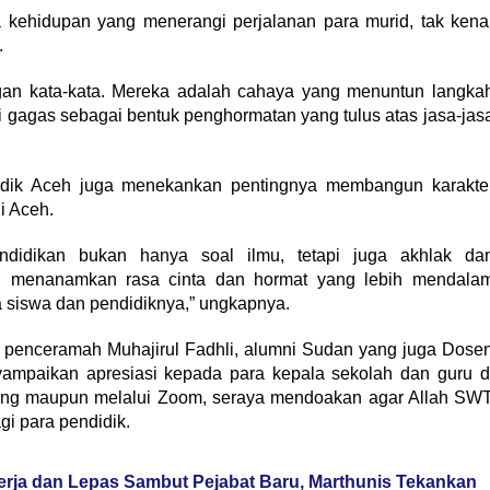
kehidupan yang menerangi perjalanan para murid, tak kena
.
ngan kata-kata. Mereka adalah cahaya yang menuntun langka
ami gagas sebagai bentuk penghormatan yang tulus atas jasa-jas
sdik Aceh juga menekankan pentingnya membangun karakte
i Aceh.
ndidikan bukan hanya soal ilmu, tetapi juga akhlak da
ni menanamkan rasa cinta dan hormat yang lebih mendala
a siswa dan pendidiknya,” ungkapnya.
an penceramah Muhajirul Fadhli, alumni Sudan yang juga Dose
yampaikan apresiasi kepada para kepala sekolah dan guru d
sung maupun melalui Zoom, seraya mendoakan agar Allah SW
i para pendidik.
erja dan Lepas Sambut Pejabat Baru, Marthunis Tekankan