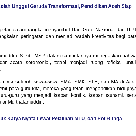
kolah Unggul Garuda Transformasi, Pendidikan Aceh Siap
t digelar dalam rangka menyambut Hari Guru Nasional dan HU
gkaian peringatan dan menjadi wadah kreativitas bagi par
alamuddin, S.Pd., MSP, dalam sambutannya menegaskan bahw
ar acara seremonial, tetapi menjadi ruang refleksi untu
u.
meminta seluruh siswa-siswi SMA, SMK, SLB, dan MA di Ace
emi para guru kita, mereka yang telah mengabdikan hidupny
uru-guru yang menjadi korban konflik, korban tsunami, sert
ujar Murthalamuddin.
uk Karya Nyata Lewat Pelatihan MTU, dari Pot Bunga