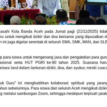
sahi Kota Banda Aceh pada Jumat pagi (21/11/2025) tida
u untuk mengikuti dzikir dan doa bersama yang dipusatkan d
 ini juga digelar serentak di seluruh SMA, SMK, MAN, dan SL
gi para siswa untuk mengenang jasa dan pengabdian para gur
asional serta HUT PGRI ke-80 tahun 2025. Suasana har
siswa larut dalam lantunan dzikir, doa, dan syukur, meski cuac
k Guru” ini menghadirkan kolaborasi spiritual yang jaran
ahun sebelumnya. Para siswa dari seluruh Aceh mengikuti dziki
g melalui sambungan Zoom, sehingga meskipun terpisah jarak