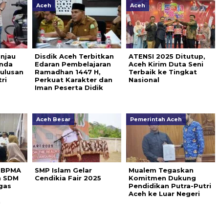
Aceh
Aceh
injau
Disdik Aceh Terbitkan
ATENSI 2025 Ditutup,
nda
Edaran Pembelajaran
Aceh Kirim Duta Seni
Lulusan
Ramadhan 1447 H,
Terbaik ke Tingkat
ri
Perkuat Karakter dan
Nasional
Iman Peserta Didik
Aceh Besar
Pemerintah Aceh
n BPMA
SMP Islam Gelar
Mualem Tegaskan
n SDM
Cendikia Fair 2025
Komitmen Dukung
gas
Pendidikan Putra-Putri
Aceh ke Luar Negeri
n