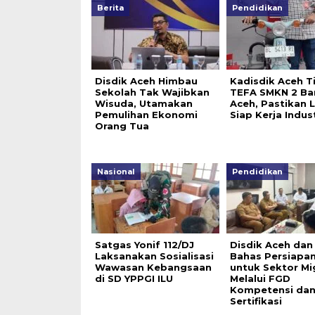
Berita
Pendidikan
Disdik Aceh Himbau
Kadisdik Aceh T
Sekolah Tak Wajibkan
TEFA SMKN 2 Ba
Wisuda, Utamakan
Aceh, Pastikan 
Pemulihan Ekonomi
Siap Kerja Indust
Orang Tua
Nasional
Pendidikan
Satgas Yonif 112/DJ
Disdik Aceh da
Laksanakan Sosialisasi
Bahas Persiapa
Wawasan Kebangsaan
untuk Sektor Mi
di SD YPPGI ILU
Melalui FGD
Kompetensi da
Sertifikasi