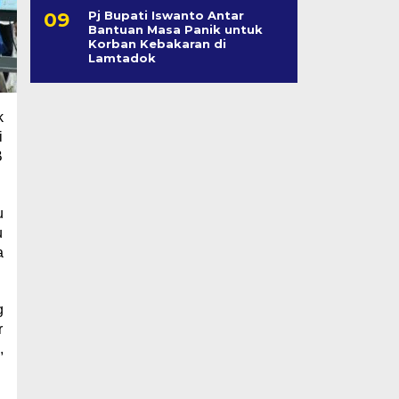
Pj Bupati Iswanto Antar
Bantuan Masa Panik untuk
Korban Kebakaran di
Lamtadok
k
i
B
u
u
a
g
r
,