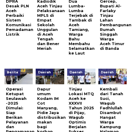
DPRA
Kadisdik
Dua
Gercep,
Desak PLN
Aceh Tinjau
Lumba-
Bupati Al-
Aceh
Pelaksanaan
Lumba
Farlaky
Perbaiki
MPLS di
Terjebak di
Tinjau
Sistem
Empat
Tambak di
Lahan
Komunikasi
Sekolah
Aceh
Pembangunan
Pemadaman
Unggulan
Tamiang,
Rumah
Listrik
di Aceh
Warga
Singgah
Tengah
Bahu
Warga
dan Bener
Membahu
Aceh Timur
Meriah
Selamatkan
di Banda
ke Laut
Berita
Daerah
Daerah
Daerah
Operasi
Dapur
Tinjau
Kembali
Ketupat
umum
Lokasi MTQ
dari Tanah
Seulawah
Kodam IM
Aceh ke
Suci,
-2025
Cot
XXXVII
Wagub
Dimulai:
Manyang,
Tahun 2025
Fadhlullah
Siap
Pidie Jaya
di Pijay,
Disambut
Berikan
distribusikan
Wagub
Hangat
Pelayanan
makan
Optimis
Warga
dan
bagi
Berjalan
Kampung
Pengamanan
korban
Sukses
Halaman