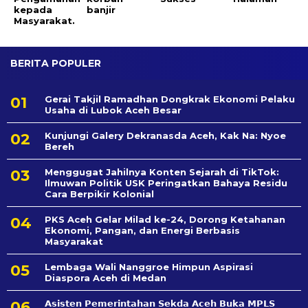
kepada
banjir
Masyarakat.
BERITA POPULER
Gerai Takjil Ramadhan Dongkrak Ekonomi Pelaku
Usaha di Lubok Aceh Besar
Kunjungi Galery Dekranasda Aceh, Kak Na: Nyoe
Bereh
Menggugat Jahilnya Konten Sejarah di TikTok:
Ilmuwan Politik USK Peringatkan Bahaya Residu
Cara Berpikir Kolonial
PKS Aceh Gelar Milad ke-24, Dorong Ketahanan
Ekonomi, Pangan, dan Energi Berbasis
Masyarakat
Lembaga Wali Nanggroe Himpun Aspirasi
Diaspora Aceh di Medan
𝗔𝘀𝗶𝘀𝘁𝗲𝗻 𝗣𝗲𝗺𝗲𝗿𝗶𝗻𝘁𝗮𝗵𝗮𝗻 𝗦𝗲k𝗱𝗮 𝗔𝗰𝗲𝗵 𝗕𝘂𝗸𝗮 𝗠𝗣𝗟𝗦