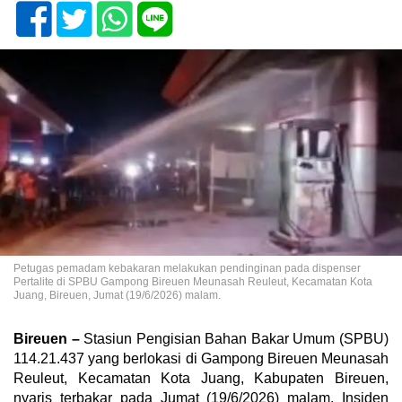
Petugas pemadam kebakaran melakukan pendinginan pada dispenser
Pertalite di SPBU Gampong Bireuen Meunasah Reuleut, Kecamatan Kota
Juang, Bireuen, Jumat (19/6/2026) malam.
Bireuen –
Stasiun Pengisian Bahan Bakar Umum (SPBU)
114.21.437 yang berlokasi di Gampong Bireuen Meunasah
Reuleut, Kecamatan Kota Juang, Kabupaten Bireuen,
nyaris terbakar pada Jumat (19/6/2026) malam. Insiden