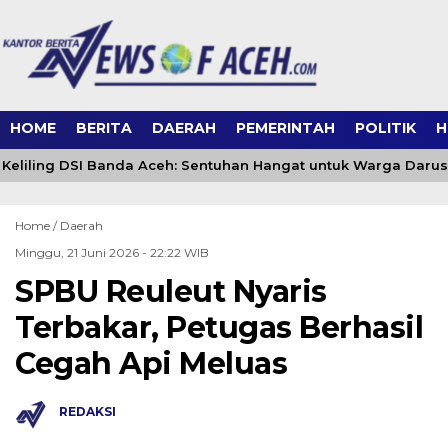
HOME
BERITA
DAERAH
PEMERINTAH
POLITIK
H
eliling DSI Banda Aceh: Sentuhan Hangat untuk Warga Daru
Home /
Daerah
Minggu, 21 Juni 2026 - 22:22 WIB
SPBU Reuleut Nyaris
Terbakar, Petugas Berhasil
Cegah Api Meluas
REDAKSI