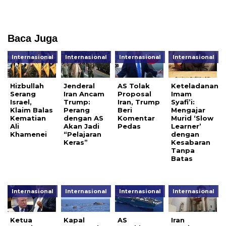
Baca Juga
Internasional
Internasional
Internasional
Internasional
Hizbullah
Jenderal
AS Tolak
Keteladanan
Serang
Iran Ancam
Proposal
Imam
Israel,
Trump:
Iran, Trump
Syafi’i:
Klaim Balas
Perang
Beri
Mengajar
Kematian
dengan AS
Komentar
Murid ‘Slow
Ali
Akan Jadi
Pedas
Learner’
Khamenei
“Pelajaran
dengan
Keras”
Kesabaran
Tanpa
Batas
Internasional
Internasional
Internasional
Internasional
Ketua
Kapal
AS
Iran