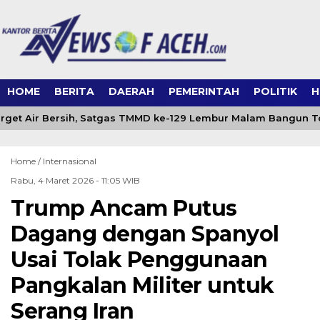
HOME
BERITA
DAERAH
PEMERINTAH
POLITIK
H
rget Air Bersih, Satgas TMMD ke-129 Lembur Malam Bangun To
Home /
Internasional
Rabu, 4 Maret 2026 - 11:05 WIB
Trump Ancam Putus
Dagang dengan Spanyol
Usai Tolak Penggunaan
Pangkalan Militer untuk
Serang Iran