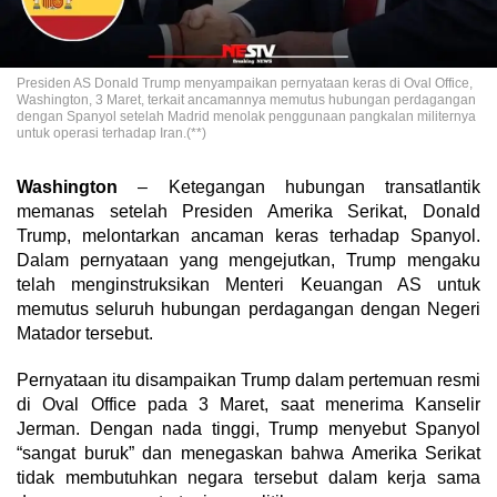
Presiden AS Donald Trump menyampaikan pernyataan keras di Oval Office,
Washington, 3 Maret, terkait ancamannya memutus hubungan perdagangan
dengan Spanyol setelah Madrid menolak penggunaan pangkalan militernya
untuk operasi terhadap Iran.(**)
Washington
– Ketegangan hubungan transatlantik
memanas setelah Presiden Amerika Serikat, Donald
Trump, melontarkan ancaman keras terhadap Spanyol.
Dalam pernyataan yang mengejutkan, Trump mengaku
telah menginstruksikan Menteri Keuangan AS untuk
memutus seluruh hubungan perdagangan dengan Negeri
Matador tersebut.
Pernyataan itu disampaikan Trump dalam pertemuan resmi
di Oval Office pada 3 Maret, saat menerima Kanselir
Jerman. Dengan nada tinggi, Trump menyebut Spanyol
“sangat buruk” dan menegaskan bahwa Amerika Serikat
tidak membutuhkan negara tersebut dalam kerja sama