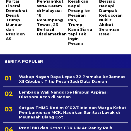
Partai
Pengangkut
Kerahkan
Bersiap
Liberal
WNA Karam
Kapal
Hadapi
Demokrat
di Malaysia:
Perang ke
Dampak
Desak
16
Perairan
Kebocoran
Trump
Penumpang
Iran,
Nuklir
Mundur
Tewas, 23
Trump:
Akibat
dari
Berhasil
Kami Siaga
Serangan
Presiden
Diselamatkan
tapi Tak
Israel
AS
Ingin
Perang
BERITA POPULER
Wabup Nagan Raya Lepas 32 Pramuka ke Jamnas
XII Cibubur, Titip Pesan Jadi Duta Daerah
Lembaga Wali Nanggroe Himpun Aspirasi
Diaspora Aceh di Medan
Satgas TMMD Kodim 0102/Pidie dan Warga Kebut
Pembangunan MCK, Hadirkan Sanitasi Layak di
Meunasah Blang Cot
Prodi BKI dan Kesos FDK UIN Ar-Raniry Raih